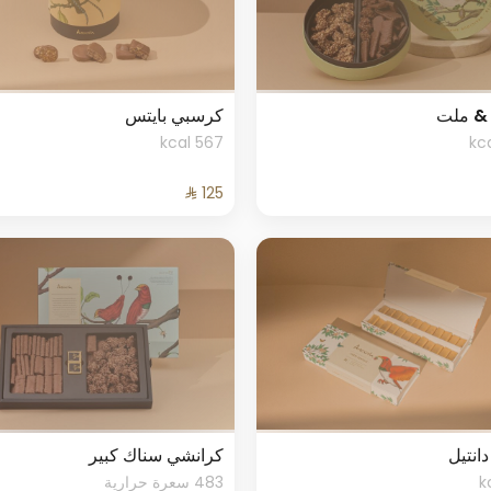
& ملت
كرسبي بايتس
567 kcal
انتيل
كرانشي سناك كبير
483 سعرة حرارية