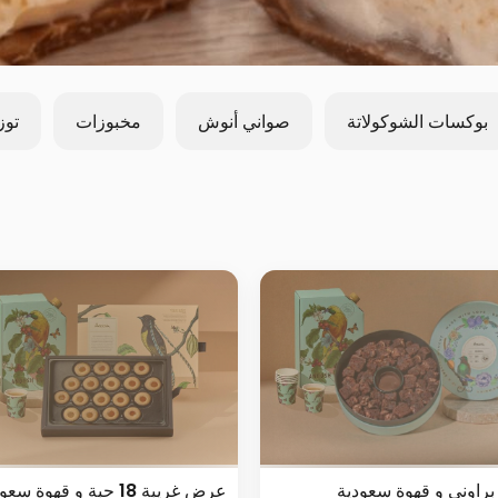
بوكسات الشوكولاتة
صواني أنوش
مخبوزات
توز
اوني و قهوة سعودية
عرض غريبة 18 حبة و قهوة سعودية