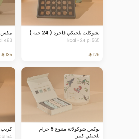
تشوكلت بلجيكي فاخرة ( 24 حبه )
مكس 
483 kcal
565 kcal • 24 pi
بوكس شوكولاتة متنوع 5 جرام
كريب د
بلجيكي كبير
54 kcal