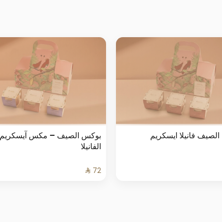
لصيف فانيلا ايسكريم
بوكس الصيف – مكس آيسكريم
الفانيلا