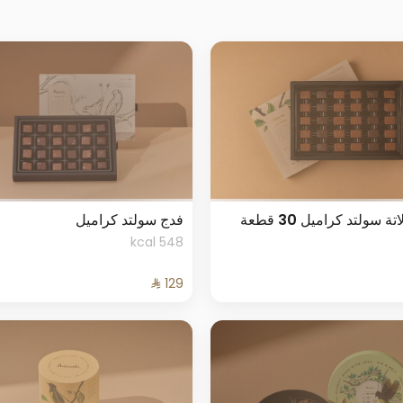
 سولتد كراميل 30 قطعة
فدج سولتد كراميل
548 kcal