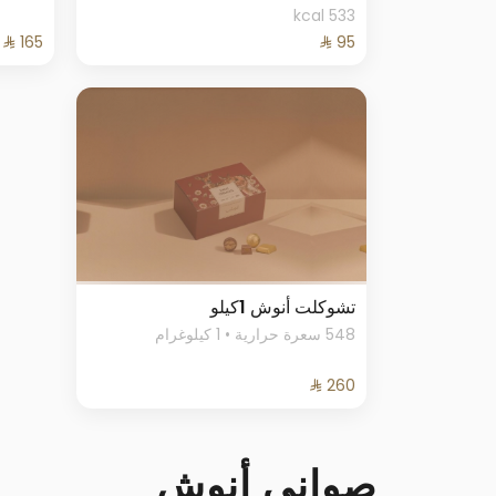
533 kcal
تشوكلت أنوش 1كيلو
548 سعرة حرارية • 1 كيلوغرام
صواني أنوش