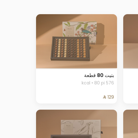
بتيت 80 قطعة
576 kcal • 80 pi