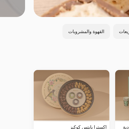
يعات
القهوة والمشروبات
اكسترا بايتس كوكيز