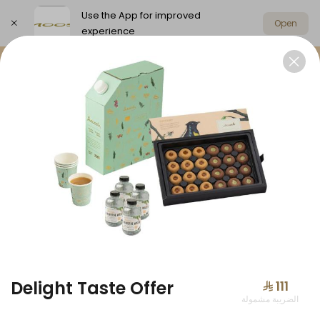
Use the App for improved
Open
experience
Select address
Offers
Anoosh Summer
Chocolat
OFFERS
Delight Taste Offer
⁨⁦‪‬ 111⁩
الضريبة مشمولة