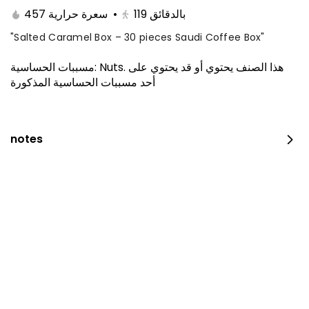
457 سعرة حرارية
•
119
بالدقائق
"Salted Caramel Box – 30 pieces Saudi Coffee Box"
مسببات الحساسية
:
Nuts
.
هذا الصنف يحتوي أو قد يحتوي على
أحد مسببات الحساسية المذكورة
notes
The amazing offer
260 سعرة حرارية
⁨⁦‪‬ 152.15⁩