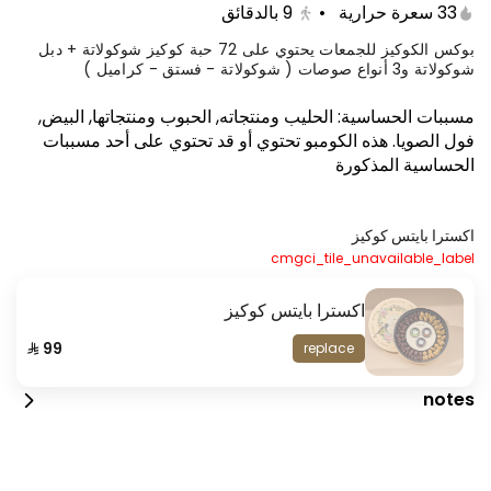
33 سعرة حرارية
•
9
بالدقائق
بوكس الكوكيز للجمعات يحتوي على 72 حبة كوكيز شوكولاتة + دبل
شوكولاتة و3 أنواع صوصات ( شوكولاتة - فستق - كراميل )
مسببات الحساسية
:
الحليب ومنتجاته, الحبوب ومنتجاتها, البيض,
فول الصويا
.
هذه الكومبو تحتوي أو قد تحتوي على أحد مسببات
الحساسية المذكورة
اكسترا بايتس كوكيز
cmgci_tile_unavailable_label
العرض الرهيب
اكسترا بايتس كوكيز
260 kcal
replace
notes