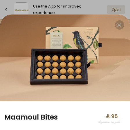
Use the App for improved
Open
experience
Select address
Offers
Anoosh Summer
Chocolat
OFFERS
Maamoul Bites
⁨⁦‪‬ 95⁩
الضريبة مشمولة