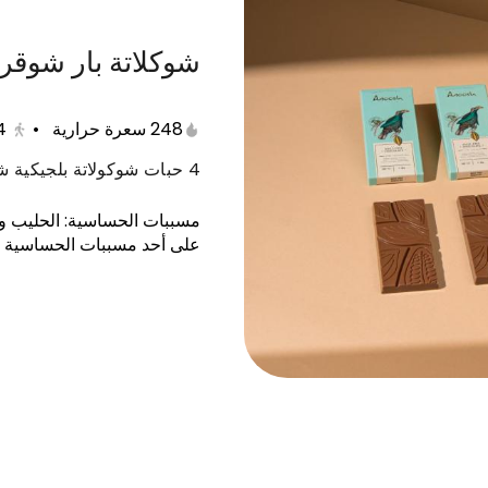
شوكلاتة بار شوقر
بوكسات الشوكولاتة
صواني أنوش
مخبوزات
توز
248 سعرة حرارية
•
4
4 حبات شوكولاتة بلجيكية شوقر فري 50جرام
مسببات الحساسية
:
الحليب و
على أحد مسببات الحساسية ا
اوني و قهوة سعودية
عرض غريبة 18 حبة و قهوة سعودية