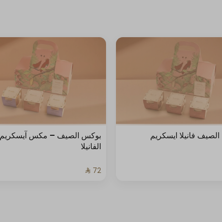
لصيف فانيلا ايسكريم
بوكس الصيف – مكس آيسكريم
الفانيلا