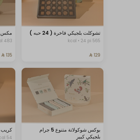
تشوكلت بلجيكي فاخرة ( 24 حبه )
مكس 
483 kcal
565 kcal • 24 pi
بوكس شوكولاتة متنوع 5 جرام
كريب د
بلجيكي كبير
54 kcal