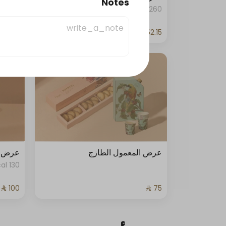
Notes
260 kcal
عرض المعمول الطازج
عرض ال
130 kcal