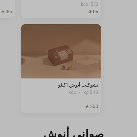
533 kcal
تشوكلت أنوش 1كيلو
548 kcal • 1 kg
صواني أنوش