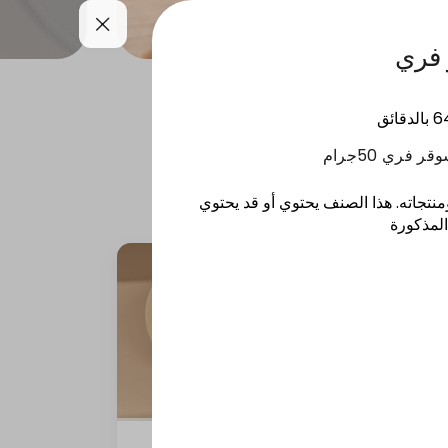
 فري
يعات
القهوة والمشروبات
6
بالدقائق
منتجاته
.
هذا الصنف يحتوي أو قد يحتوي
لمذكورة
اكسترا بايتس كوكيز