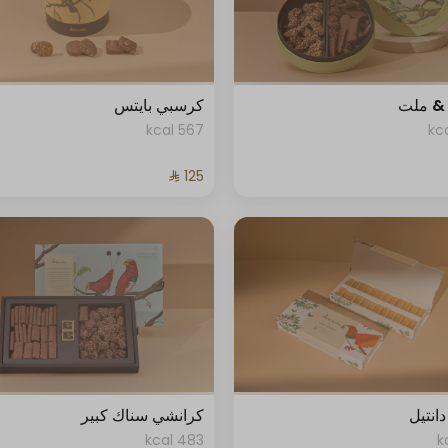
& ملت
كرسبي بايتس
567 kcal
انتيل
كرانشي سناك كبير
483 kcal