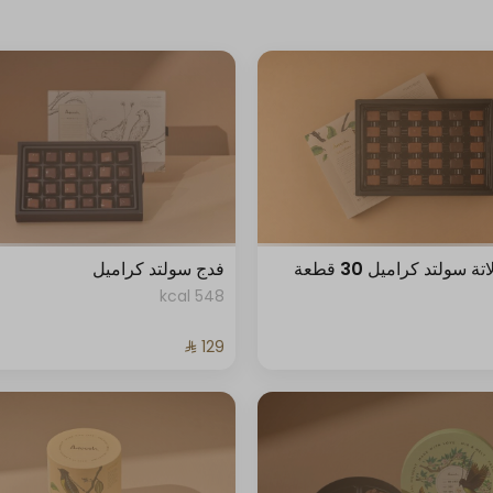
 سولتد كراميل 30 قطعة
فدج سولتد كراميل
548 kcal