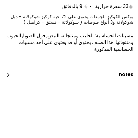
33 سعرة حرارية
•
9
بالدقائق
بوكس الكوكيز للجمعات يحتوي على 72 حبة كوكيز شوكولاتة + دبل
شوكولاتة و3 أنواع صوصات ( شوكولاتة - فستق - كراميل )
مسببات الحساسية
:
الحليب ومنتجاته, البيض, فول الصويا, الحبوب
ومنتجاتها
.
هذا الصنف يحتوي أو قد يحتوي على أحد مسببات
الحساسية المذكورة
notes
العرض الرهيب
260 kcal