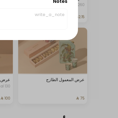
Notes
260 kcal
عرض المعمول الطازج
عرض ال
130 kcal