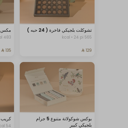
تشوكلت بلجيكي فاخرة ( 24 حبه )
مكس 
483 kcal
565 kcal • 24 pi
بوكس شوكولاتة متنوع 5 جرام
كريب د
بلجيكي كبير
54 kcal