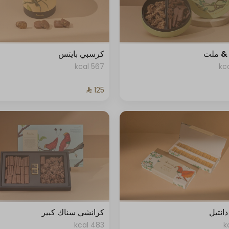
& ملت
كرسبي بايتس
567 kcal
انتيل
كرانشي سناك كبير
483 kcal