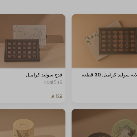
 سولتد كراميل 30 قطعة
فدج سولتد كراميل
548 kcal