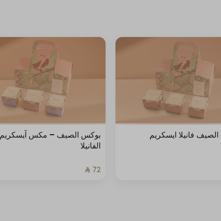
لصيف فانيلا ايسكريم
بوكس الصيف – مكس آيسكريم
الفانيلا