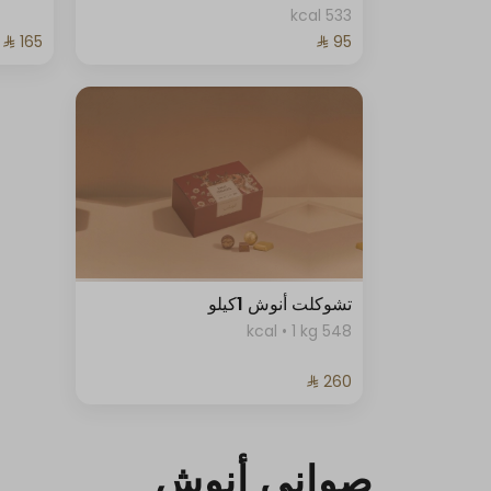
533 kcal
تشوكلت أنوش 1كيلو
548 kcal • 1 kg
صواني أنوش